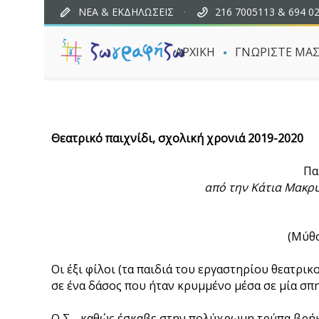
ΝΕΑ & ΕΚΔΗΛΩΣΕΙΣ
·
216 7005113 & 694 0
ΑΡΧΙΚΗ
ΓΝΩΡΙΣΤΕ ΜΑ
Θεατρικό παιχνίδι, σχολική χρονιά 2019-2020
Πα
από την Κάτια Μακρυ
(Μύθο
Οι έξι φίλοι (τα παιδιά του εργαστηρίου θεατρι
σε ένα δάσος που ήταν κρυμμένο μέσα σε μία σπη
Ο Σ… καθώς έσκαβε στην πολύχρωμη τρύπα βρήκε