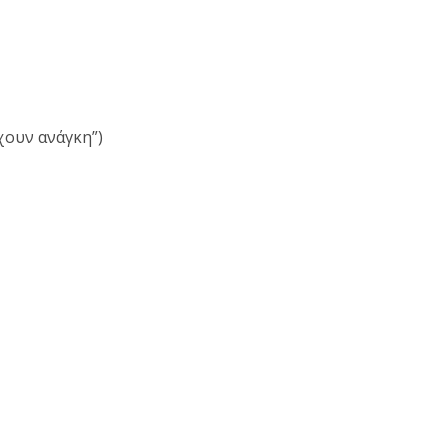
χουν ανάγκη”)